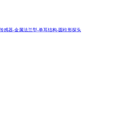
输出转速传感器-金属法兰型-单耳结构-圆柱形探头