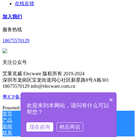
在线反馈
加入我们
服务热线
18675570129
关注公众号
艾莱克威 Elecware 版权所有 2019-2024
深圳市龙岗区宝龙街道同心社区新星路8号A栋301
18675570129 info@elecware.com.cn
粤ICP备2024201855号
×
欢迎来到本网站，请问有什么可以
Powered by
MetInfo 8.1
©2008-2026
mituo.cn
帮您？
首页
产品
新闻
现在咨询
稍后再说
联系