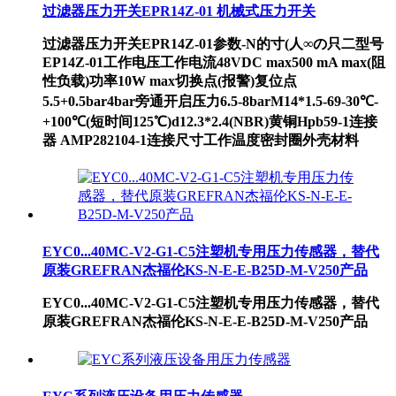
过滤器压力开关EPR14Z-01 机械式压力开关
过滤器压力开关EPR14Z-01参数-N的寸(人∞の只二型号
EP14Z-01工作电压工作电流48VDC max500 mA max(阻
性负载)功率10W max切换点(报警)复位点
5.5+0.5bar4bar旁通开启压力6.5-8barM14*1.5-69-30℃-
+100℃(短时间125℃)d12.3*2.4(NBR)黄铜Hpb59-1连接
器 AMP282104-1连接尺寸工作温度密封圈外壳材料
EYC0...40MC-V2-G1-C5注塑机专用压力传感器，替代
原装GREFRAN杰福伦KS-N-E-E-B25D-M-V250产品
EYC0...40MC-V2-G1-C5注塑机专用压力传感器，替代
原装GREFRAN杰福伦KS-N-E-E-B25D-M-V250产品