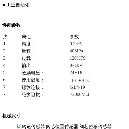
■ 工业自动化
性能参数
序
属性
参数
1
0.25%
精度：
2
40MPa
量程：
3
120%FS
过载：
4
0~10V
输出：
5
24VDC
激励电压：
6
使用温度：
-10~+70℃
7
G1/4-19
螺纹连接：
7
>2000MΩ
绝缘阻抗：
机械尺寸