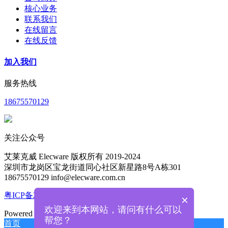
核心业务
联系我们
在线留言
在线反馈
加入我们
服务热线
18675570129
关注公众号
艾莱克威 Elecware 版权所有 2019-2024
深圳市龙岗区宝龙街道同心社区新星路8号A栋301
18675570129 info@elecware.com.cn
粤ICP备2024201855号
×
欢迎来到本网站，请问有什么可以
Powered by
MetInfo 8.1
©2008-2026
mituo.cn
帮您？
首页