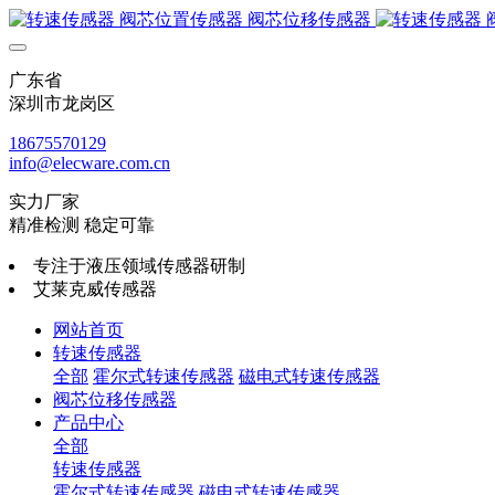
广东省
深圳市龙岗区
18675570129
info@elecware.com.cn
实力厂家
精准检测 稳定可靠
专注于液压领域传感器研制
艾莱克威传感器
网站首页
转速传感器
全部
霍尔式转速传感器
磁电式转速传感器
阀芯位移传感器
产品中心
全部
转速传感器
霍尔式转速传感器
磁电式转速传感器