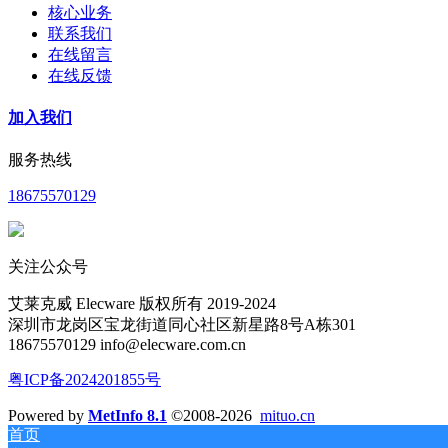
核心业务
联系我们
在线留言
在线反馈
加入我们
服务热线
18675570129
关注公众号
艾莱克威 Elecware 版权所有 2019-2024
深圳市龙岗区宝龙街道同心社区新星路8号A栋301
18675570129 info@elecware.com.cn
粤ICP备2024201855号
Powered by
MetInfo 8.1
©2008-2026
mituo.cn
首页