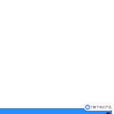
了解下你们产品
你们产品单价是多少？