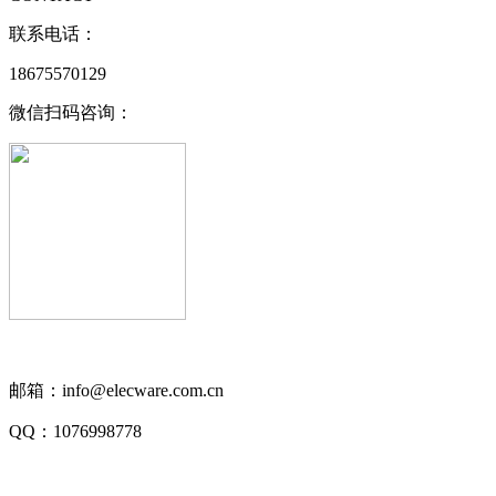
联系电话：
18675570129
微信扫码咨询：
邮箱：info@elecware.com.cn
QQ：1076998778