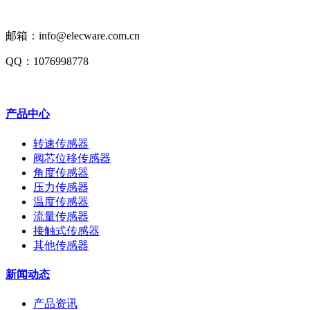
邮箱：info@elecware.com.cn
QQ：1076998778
产品中心
转速传感器
阀芯位移传感器
角度传感器
压力传感器
温度传感器
流量传感器
接触式传感器
其他传感器
新闻动态
产品资讯