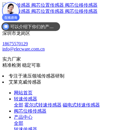
可以介绍下你们的产品么
广东省
深圳市龙岗区
18675570129
info@elecware.com.cn
实力厂家
精准检测 稳定可靠
专注于液压领域传感器研制
艾莱克威传感器
网站首页
转速传感器
全部
霍尔式转速传感器
磁电式转速传感器
阀芯位移传感器
产品中心
全部
转速传感器