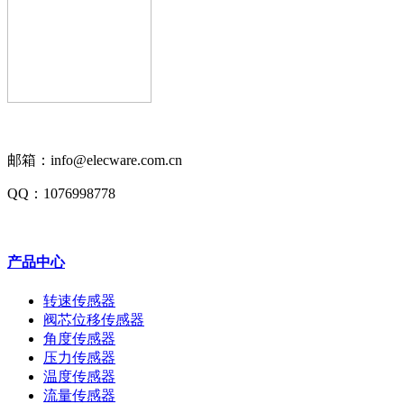
邮箱：info@elecware.com.cn
QQ：1076998778
产品中心
转速传感器
阀芯位移传感器
角度传感器
压力传感器
温度传感器
流量传感器