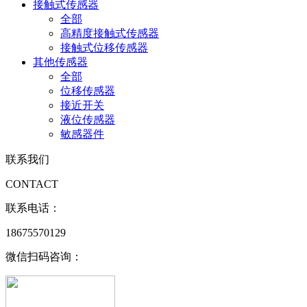
接触式传感器
全部
高精度接触式传感器
接触式位移传感器
其他传感器
全部
位移传感器
接近开关
液位传感器
敏感器件
联系我们
CONTACT
联系电话：
18675570129
微信扫码咨询：