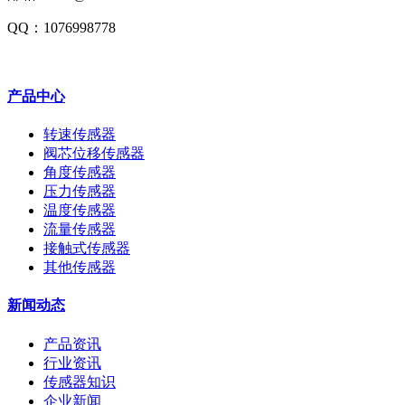
QQ：1076998778
产品中心
转速传感器
阀芯位移传感器
角度传感器
压力传感器
温度传感器
流量传感器
接触式传感器
其他传感器
新闻动态
产品资讯
行业资讯
传感器知识
企业新闻