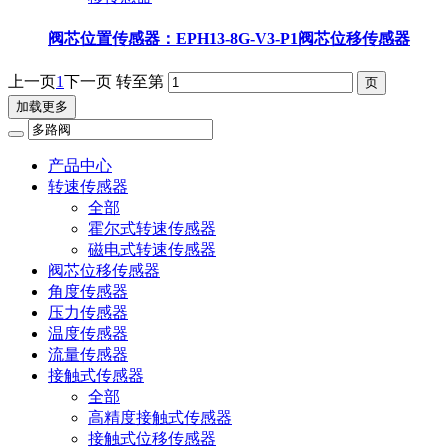
阀芯位置传感器：EPH13-8G-V3-P1阀芯位移传感器
上一页
1
下一页
转至第
加载更多
产品中心
转速传感器
全部
霍尔式转速传感器
磁电式转速传感器
阀芯位移传感器
角度传感器
压力传感器
温度传感器
流量传感器
接触式传感器
全部
高精度接触式传感器
接触式位移传感器