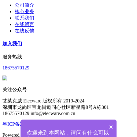
公司简介
核心业务
联系我们
在线留言
在线反馈
加入我们
服务热线
18675570129
关注公众号
艾莱克威 Elecware 版权所有 2019-2024
深圳市龙岗区宝龙街道同心社区新星路8号A栋301
18675570129 info@elecware.com.cn
粤ICP备2024201855号
×
欢迎来到本网站，请问有什么可以
Powered by
MetInfo 8.1
©2008-2026
mituo.cn