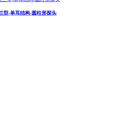
属法兰型-单耳结构-圆柱形探头