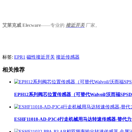
艾莱克威 Elecware
——专业的
接近开关
厂家
。
标签:
EPR1
磁性接近开关
接近传感器
相关推荐
EPH12系列阀芯位置传感器（可替代Walvoil/沃而福SP
ESHF11018-AD-P3C4行走机械用马达转速传感器-替代力士乐