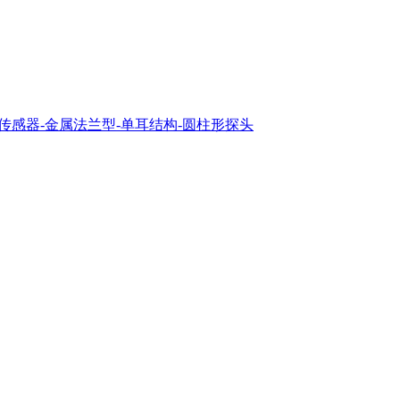
输出转速传感器-金属法兰型-单耳结构-圆柱形探头