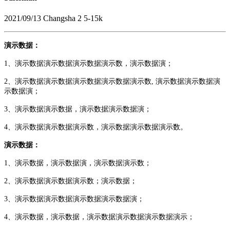
2021/09/13
Changsha
2
5-15k
演示数据：
1、演示数据演示数据演示数据演示数，演示数据演；
2、演示数据演示数据演示数据演示数据演示数, 演示数据演示数据演
示数据演；
3、演示数据演示数据，演示数据演示数据演；
4、演示数据演示数据演示数，演示数据演示数据演示数。
演示数据：
1、演示数据，演示数据演，演示数据演示数；
2、演示数据演示数据演示数；演示数据；
3、演示数据演示数据演示数据演示数据演；
4、演示数据，演示数据，演示数据演示数据演示数据演示；