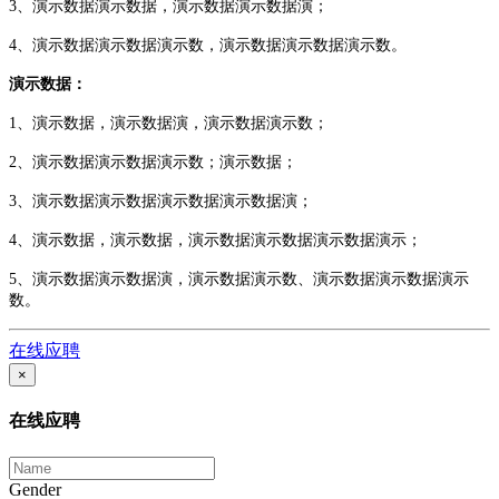
3、演示数据演示数据，演示数据演示数据演；
4、演示数据演示数据演示数，演示数据演示数据演示数。
演示数据：
1、演示数据，演示数据演，演示数据演示数；
2、演示数据演示数据演示数；演示数据；
3、演示数据演示数据演示数据演示数据演；
4、演示数据，演示数据，演示数据演示数据演示数据演示；
5、演示数据演示数据演，演示数据演示数、演示数据演示数据演示
数。
在线应聘
×
在线应聘
Gender