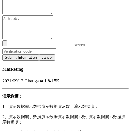
Submit Information
cancel
Marketing
2021/09/13
Changsha
1
8-15K
演示数据：
1、演示数据演示数据演示数据演示数，演示数据演；
2、演示数据演示数据演示数据演示数据演示数, 演示数据演示数据演
示数据演；