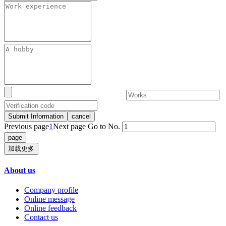
Submit Information
cancel
Previous page
1
Next page
Go to No.
加载更多
About us
Company profile
Online message
Online feedback
Contact us