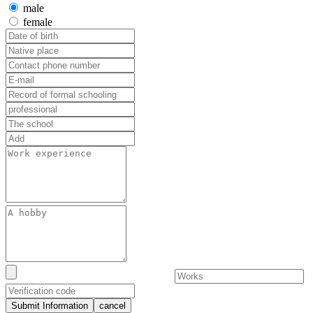
male
female
Submit Information
cancel