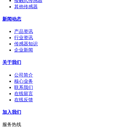
接触式传感器
其他传感器
新闻动态
产品资讯
行业资讯
传感器知识
企业新闻
关于我们
公司简介
核心业务
联系我们
在线留言
在线反馈
加入我们
服务热线