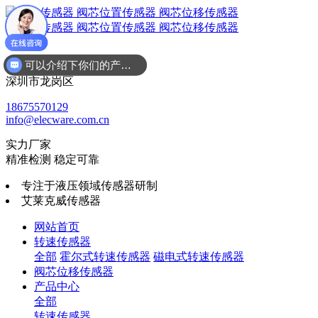
可以介绍下你们的产品么
广东省
深圳市龙岗区
18675570129
info@elecware.com.cn
实力厂家
精准检测 稳定可靠
专注于液压领域传感器研制
艾莱克威传感器
网站首页
转速传感器
全部
霍尔式转速传感器
磁电式转速传感器
阀芯位移传感器
产品中心
全部
转速传感器